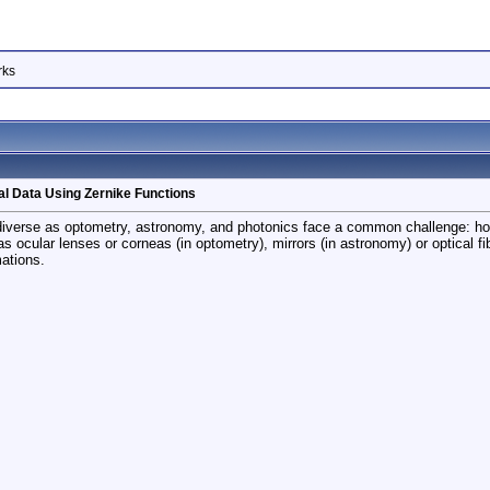
rks
al Data Using Zernike Functions
diverse as optometry, astronomy, and photonics face a common challenge: how
s ocular lenses or corneas (in optometry), mirrors (in astronomy) or optical fib
ations.