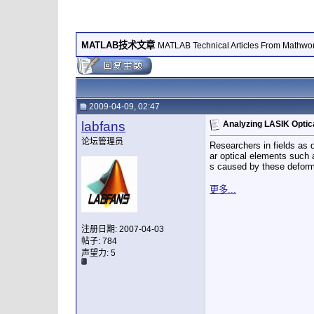
MATLAB技术文章
MATLAB Technical Articles From Mathwo
2009-04-09, 02:47
labfans
Analyzing LASIK Optic
论坛管理员
Researchers in fields as 
ar optical elements such a
s caused by these deform
更多...
注册日期: 2007-04-03
帖子: 784
声望力:
5