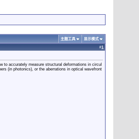
主题工具
显示模式
#
1
 to accurately measure structural deformations in circul
ers (in photonics), or the aberrations in optical wavefront