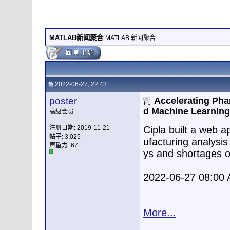
MATLAB新闻聚合
MATLAB 新闻聚合
2022-06-27, 22:43
poster
Accelerating Pha
d Machine Learnin
高级会员
注册日期: 2019-11-21
Cipla built a web 
帖子: 3,025
ufacturing analysis
声望力:
67
ys and shortages of
2022-06-27 08:00
More...