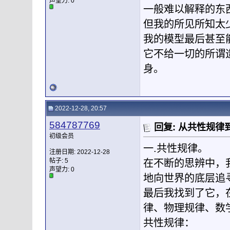
声望力:
0
一般难以解释的东
但我的所见所知太
我的模型最后甚至
它不给一切的所谓
身。
2022-12-28, 20:57
584787769
回复: 从共性规
初级会员
一.共性规律。
注册日期: 2022-12-28
帖子: 5
在不断的思辨中，
声望力:
0
地向世界的底层追
最后我找到了它，
律、物理规律、数
共性规律：