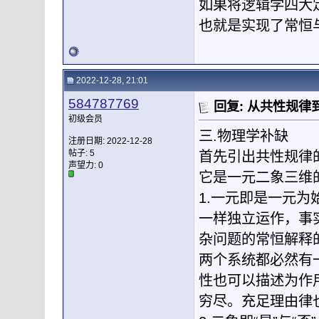
如果将逻辑学四大
也就是实现了常恒
2022-12-28, 21:01
584787769
回复: 从共性规
初级会员
三.物理学补缺
注册日期: 2022-12-28
帖子: 5
首先引出共性规律
声望力:
0
它是一元二象三维
1.一元即是一元
一样独立运作，事
杂问题的常恒解释
两个系统都必然有
性也可以描述为作
穷尽。充足理由律