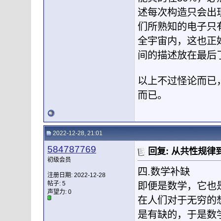
述每次构造只会出
们所熟知的电子只
全宇宙内，这也正
间的描述放在最后
以上不过怪论而已
而已。
2022-12-28, 21:01
584787769
回复: 从共性规
初级会员
四.数学补缺
注册日期: 2022-12-28
帖子: 5
即便是数学，它也
声望力:
0
在人们对于无穷的
是有缺的，于是数