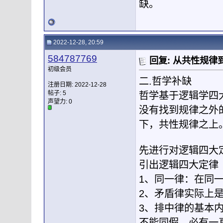
缺。
2022-12-28, 20:59
584787769
回复: 从共性规
初级会员
二.哲学补缺
注册日期: 2022-12-28
帖子: 5
哲学基于逻辑学四
声望力:
0
没有找到规律之外
下，共性规律之上
先进行对逻辑四大
引出逻辑四大定律
1、同一律：在同
2、矛盾律实际上
3、排中律的基本
不能同假，必有一