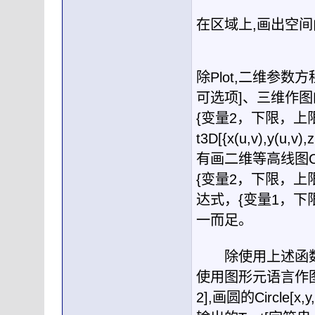
在区域上
,
画出空间
除
Plot,
二维参数方
可选项
]
、三维作图
{
变量
2
，下限，上
t3D[{x(u,v),y(u,v),z
有画二维等高线图
{
变量
2
，下限，上
达式，
{
变量
1
，下
一而足。
除使用上述函数
使用图形元语言作
2],
画圆的
Circle[x,y,