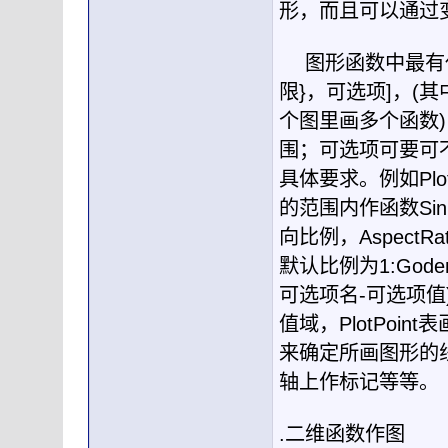
形，而且可以通过
图形函数中最有
限
}
，可选项
]
，
(
其
个图里画多个函数
)
围；可选项可要可
具体要求。例如
Plo
的范围内作函数
Sin
向比例，
AspectRat
默认比例为
1:Gode
可选项名
-
可选项值
值域，
PlotPoint
表
来确定所画图形的
轴上作标记等等。
.
二维函数作图