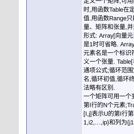
定义一个矩阵
,
可用
时
,
用函数
Table
在
值
.
用函数
Range
只
量、矩阵和张量
,
并
形式
: Array[
向量元
是
1
时可省略
. Array
元素名是一个标识
义一个张量
. Table[
通项公式
;
循环范围
名
,
循环初值
,
循环
法略有区别
.
一个矩阵可用一个
第
I
行的
N
个元素
;Tr
[I,j]
表示
U
的第
I
行第
1,i2,
…
,ip}
和列为
{j1