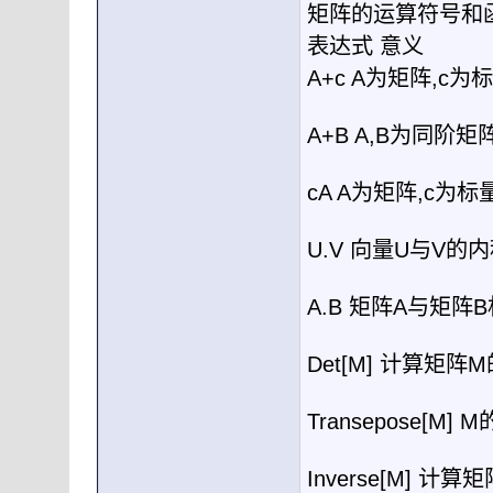
矩阵的运算符号和
表达式
意义
A+c A
为矩阵
,c
为标
A+B A,B
为同阶矩
cA A
为矩阵
,c
为标
U.V
向量
U
与
V
的内
A.B
矩阵
A
与矩阵
B
Det[M]
计算矩阵
M
Transepose[M] M
Inverse[M]
计算矩