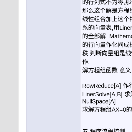
的行列式不为零
,
那
那么这个解是方程
线性组合加上这个
系的向量表
,
用
Line
的全部解
. Mathema
的行向量作化间成
秩
,
判断向量组是线
作
.
解方程组函数
意义
RowReduce[A]
作
LinerSolve[A,B]
求
NullSpace[A]
求解方程组
AX=0
的
五
.
程序流程控制