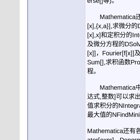
erse[]
等
)
。
Mathematica
[x],{x,a}],
求微分的
D
[x],x]
和定积分的
Int
及微分方程的
DSolv
[x]]
，
Fourier[f[x]]
Sum[],
求积函数
Pro
程。
Mathematica
达式
,
整数
]
可以求
值求积分的
NIntegra
最大值的
NFindMin
Mathematica
还有