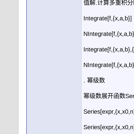
值解
.
计算多重积分
Integrate[f,{x,a,b}]
NIntegrate[f,{x,a,b
Integrate[f,{x,a,b},
NIntegrate[f,{x,a,b}
.
幂级数
幂级数展开函数
Ser
Series[expr,{x,x0,n
Series[expr,{x,x0,n