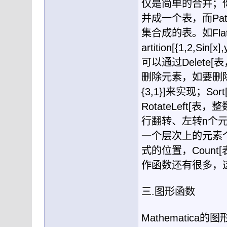
仅是简单的合并；
并成一个表，而
Pat
集合成的表。如
Fla
artition[{1,2,Sin[x],
可以通过
Delete[
表
删除元素，如要删
{3,1}]
来实现；
Sort
RotateLeft[
表，整
行翻转、左转
n
个
一个层次上的元素
式的位置，
Count[
作函数还有很多，
三
.
图形函数
Mathematica
的图