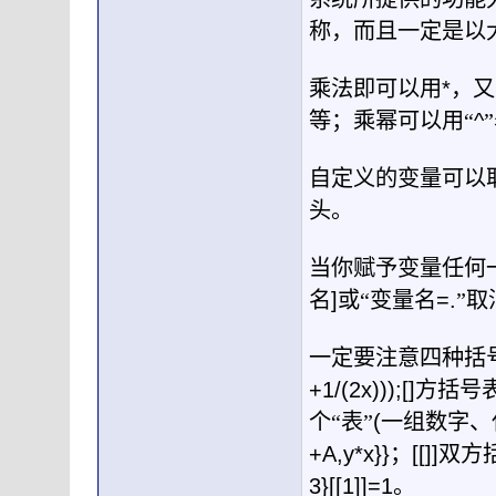
称，而且一定是以
乘法即可以用
*
，又
等；乘幂可以用“
^
自定义的变量可以
头。
当你赋予变量任何
名
]
或“变量名
=.
”
一定要注意四种括
+1/(2x)));[]
方括号
个“表”
(
一组数字、
+A,y*x}}
；
[[]]
双方
3}[[1]]=1
。