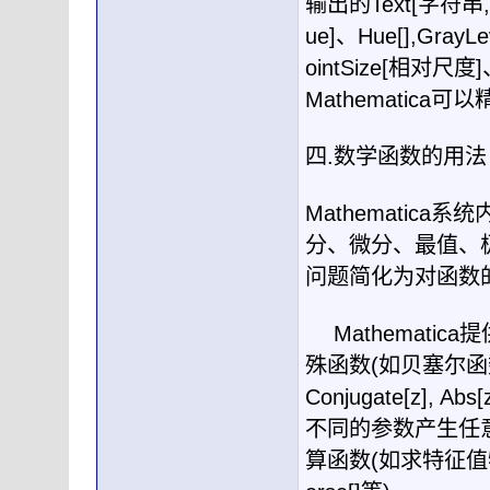
输出的
Text[
字符串
,
ue]
、
Hue[],GrayLe
ointSize[
相对尺度
]
Mathematica
可以
四
.
数学函数的用法
Mathematica
系统
分、微分、最值、
问题简化为对函数
Mathematica
提
殊函数
(
如贝塞尔函
Conjugate[z], Abs[z
不同的参数产生任
算函数
(
如求特征值