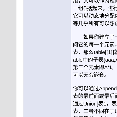
组，又可以作为矩
一组
{}
括起来，进
它可以动态地分配
等几乎所有可以想
如果你建立了一
问它的每一个元素
表，那么
table[[1]]
able
中的子表
{aaa,
第二个元素即
A*I
。
可以无穷嵌套。
你可以通过
Append
表的最前面或最后
通过
Union[
表
1
，表
表，二者不同在于