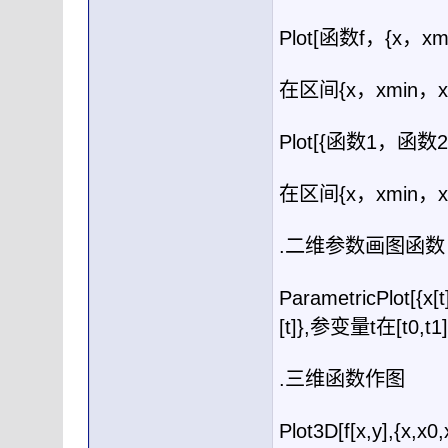
Plot[
函数
f
，
{x
，
xm
在区间
{x
，
xmin
，
Plot[{
函数
1
，函数
2
在区间
{x
，
xmin
，
.
二维参数画图函数
ParametricPlot[{x[t],
[t]},
参变量
t
在
[t0,t1]
.
三维函数作图
Plot3D[f[x,y],{x,x0,