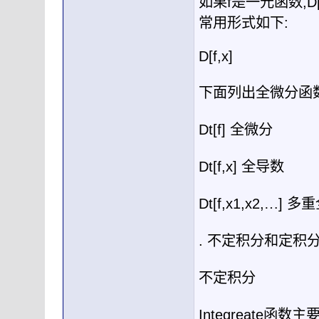
如果
f
是一元函数
,D
常用形式如下
:
D[f,x]
下面列出全微分函
Dt[f]
全微分
Dt[f,x]
全导数
Dt[f,x1,x2,
…
]
多重
.
不定积分和定积
不定积分
Integreate
函数主