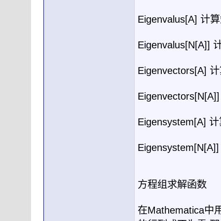
Eigenvalus[A]
计算
Eigenvalus[N[A]]
Eigenvectors[A]
计
Eigenvectors[N[A]
Eigensystem[A]
计
Eigensystem[N[A]
方程组求解函数
在
Mathematica
中