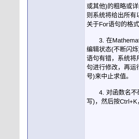
或其他
)
的粗略或详
则系统将给出所有
关于
For
语句的格
3.
在
Mathemat
编辑状态
(
不断闪烁
语句有错，系统将
句进行修改，再运
号
)
来中止求值。
4.
对函数名不
写
)
，然后按
Ctrl+K