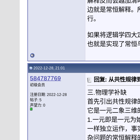
解释反而会越加清
边就是常恒解释。
行。
如果将逻辑学四大
也就是实现了常恒
2022-12-28, 21:01
584787769
回复: 从共性规
初级会员
三.物理学补缺
注册日期: 2022-12-28
帖子: 5
首先引出共性规律
声望力:
0
它是一元二象三维
1.一元即是一元
一样独立运作，事
杂问题的常恒解释