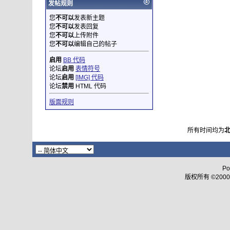
发帖规则
您
不可以
发表新主题
您
不可以
发表回复
您
不可以
上传附件
您
不可以
编辑自己的帖子
启用
BB 代码
论坛
启用
表情符号
论坛
启用
[IMG] 代码
论坛
禁用
HTML 代码
版面规则
所有时间均为
Po
版权所有 ©2000 - 2