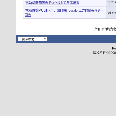
djxfq
[求助]如果用图像把优化过程给显示出来
[求助]在SIMULINK里，如何将inegrator上方的箭头移到下
yijia
面去
所有时间均为
Po
版权所有 ©2000 - 2