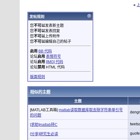
«
发帖规则
您
不可以
发表新主题
您
不可以
发表回复
您
不可以
上传附件
您
不可以
编辑自己的帖子
启用
BB 代码
论坛
启用
表情符号
论坛
启用
[IMG] 代码
论坛
禁用
HTML 代码
版面规则
相似的主题
主题
[MATLAB工具箱]
matlab读取数据库取去除字符串单引号
deng
的问题
twets
[求助]matlab转C
guof
[分享]研究生必读