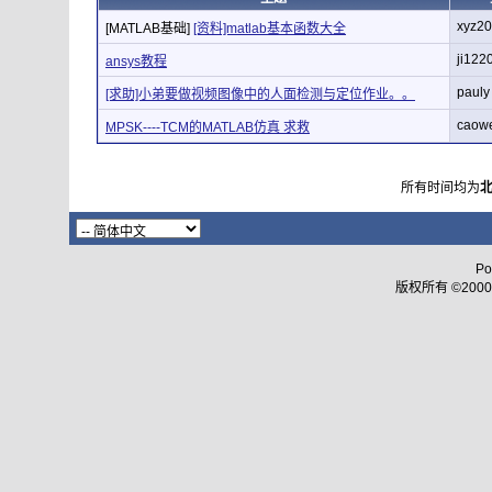
xyz2
[MATLAB基础]
[资料]matlab基本函数大全
ji122
ansys教程
pauly
[求助]小弟要做视频图像中的人面检测与定位作业。。
caow
MPSK----TCM的MATLAB仿真 求救
所有时间均为
Po
版权所有 ©2000 - 2