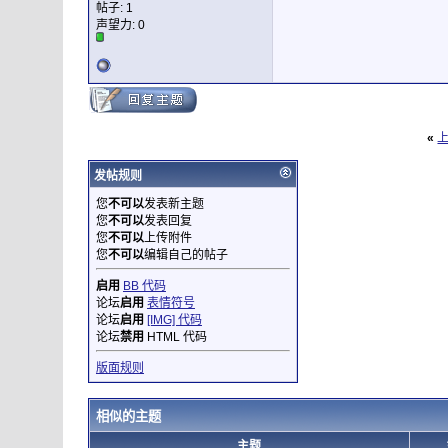
帖子: 1
声望力:
0
«
发帖规则
您
不可以
发表新主题
您
不可以
发表回复
您
不可以
上传附件
您
不可以
编辑自己的帖子
启用
BB 代码
论坛
启用
表情符号
论坛
启用
[IMG] 代码
论坛
禁用
HTML 代码
版面规则
相似的主题
主题