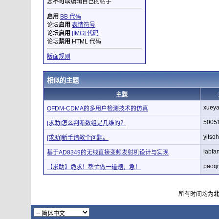
您
不可以
编辑自己的帖子
启用
BB 代码
论坛
启用
表情符号
论坛
启用
[IMG] 代码
论坛
禁用
HTML 代码
版面规则
相似的主题
主题
xuey
OFDM-CDMA的多用户检测技术的仿真
5005
[求助]怎么判断数组是几维的？
yitsoh
[求助]新手请教个问题。
labfa
基于AD8349的无线直接变频发射机设计与实现
paoq
【求助】跪求！帮忙做一道题，急！
所有时间均为