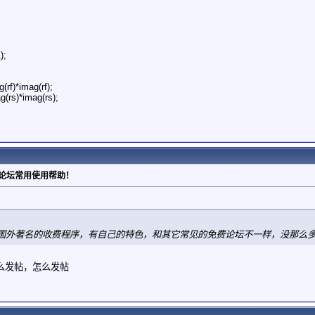
);
(rf)*imag(rf);
g(rs)*imag(rs);
：论坛常用使用帮助！
国外著名的收费程序，有自己的特色，和其它常见的免费论坛不一样，没那么
么发帖，怎么发帖