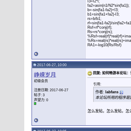
I3=I2*i;
fa2=asin(n1/N2*sin(fa1));
b=-sin(fa1-fa2)+I3;
b1=sin(fa1+fa2)-I3;
rs=b/b1;
rf=sin(fa1-fa2)/sin(fa2+fa1
Rsf=rf*conj(rf);
Rs=rs*conj(rs);
%Rsf=real(rf)*real(rf)+imag
%Rs=real(rs)*real(rs)+ima
RA1=-log10(Rs/Rsf)
2017-06-27, 10:00
回复: 如何畅游本论坛
峥嵘岁月
初级会员
引用:
注册日期: 2017-06-27
作者:
labfans
帖子: 3
本论坛所用的程序是
声望力:
0
怎么发帖，怎么发帖，怎