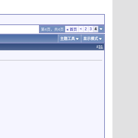
<
2
3
4
第4页，共4页
«
首页
主题工具
显示模式
#
31