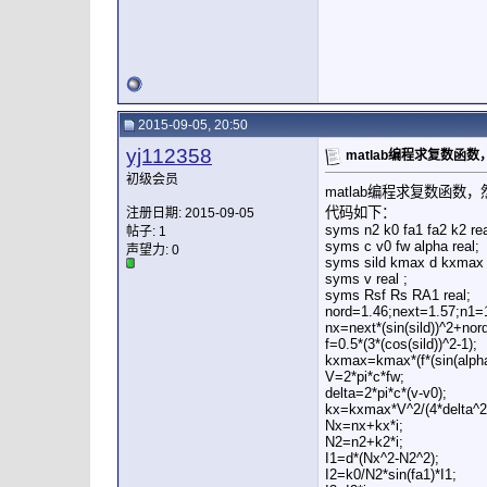
2015-09-05, 20:50
yj112358
matlab编程求复数
初级会员
matlab编程求复数函
代码如下：
注册日期: 2015-09-05
syms n2 k0 fa1 fa2 k2 rea
帖子: 1
syms c v0 fw alpha real;
声望力:
0
syms sild kmax d kxmax kx
syms v real ;
syms Rsf Rs RA1 real;
nord=1.46;next=1.57;n1=1
nx=next*(sin(sild))^2+nord
f=0.5*(3*(cos(sild))^2-1);
kxmax=kmax*(f*(sin(alpha)
V=2*pi*c*fw;
delta=2*pi*c*(v-v0);
kx=kxmax*V^2/(4*delta^2
Nx=nx+kx*i;
N2=n2+k2*i;
I1=d*(Nx^2-N2^2);
I2=k0/N2*sin(fa1)*I1;