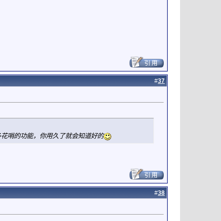
#
37
多花哨的功能，你用久了就会知道好的
#
38