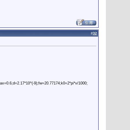
#
32
ax=0.6;d=2.17*10^(-9);fw=20.77174;k0=2*pi*v/1000;