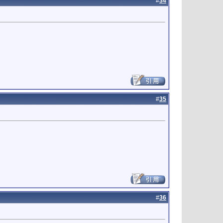
#
34
#
35
#
36