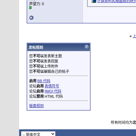
计算原料乳细菌数的研究.
声望力:
0
«
发帖规则
您
不可以
发表新主题
您
不可以
发表回复
您
不可以
上传附件
您
不可以
编辑自己的帖子
启用
BB 代码
论坛
启用
表情符号
论坛
启用
[IMG] 代码
论坛
禁用
HTML 代码
版面规则
所有时间均为