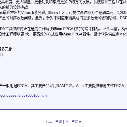
更高密度、更大容量、更低功耗和集成更多IP的方向发展，系统设计工程师在从
来的新的设计挑战。
inx最近推出的Virtex-5系列采用65nm工艺，可提供高达33万个逻辑单元、1,
严重的时序收敛问题。此外，针对不同应用而集成的更多数量的逻辑功能、DS
DA工具供应商正在通力合作解决65nm FPGA独特的设计挑战。不久以前，Synpl
工程师以更 快、更高效的方式应用65nm FPGA器件。设计软件供应商Magm
经多元化！
绍】
x主要生产一般用途FPGA，其主要产品采用RAM工艺。Actel主要提供非易失性FP
u.com/question/57086168.html
«
上一主题
|
下一主题
»