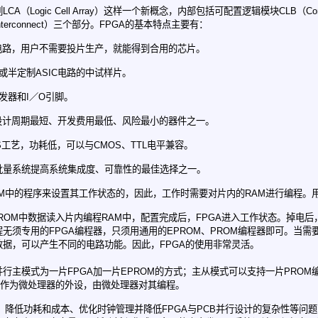
（Logic Cell Array）这样一个新概念，内部包括可配置逻辑模块CLB（Configura
Interconnect）三个部分。FPGA的基本特点主要有：
IC电路，用户不需要投片生产，就能得到合用的芯片。
制或半定制ASIC电路的中试样片。
发器和I／O引脚。
路中设计周期最短、开发费用最低、风险最小的器件之一。
MOS工艺，功耗低，可以与CMOS、TTL电平兼容。
小批量系统提高系统集成度、可靠性的最佳选择之一。
RAM中的程序来设置其工作状态的，因此，工作时需要对片内的RAM进行编程
PROM中数据读入片内编程RAM中，配置完成后，FPGA进入工作状态。掉电后
程无须专用的FPGA编程器，只须用通用的EPROM、PROM编程器即可。当需要
数据，可以产生不同的电路功能。因此，FPGA的使用非常灵活。
并行主模式为一片FPGA加一片EPROM的方式；主从模式可以支持一片PROM编
A作为微处理器的外设，由微处理器对其编程。
降低功耗和成本、优化时钟管理并降低FPGA与PCB并行设计的复杂性等问题