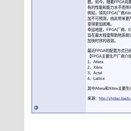
题。如今，随着FPGA向
有的性能和能力水平而带
例如，领先FPGA厂商Xil
加不可预测，由此带来更
变得更加困难。
幸运地是，FPGA厂商、E
旨在最大程度帮助地系统设计
加快时序的收敛。
最近FPGA的配置方式已
【FPGA主要生产厂商介
1、Altera
2、Xilinx
3、Actel
4、Lattice
其中Altera和Xilin
来源：
http://zhidao.baid