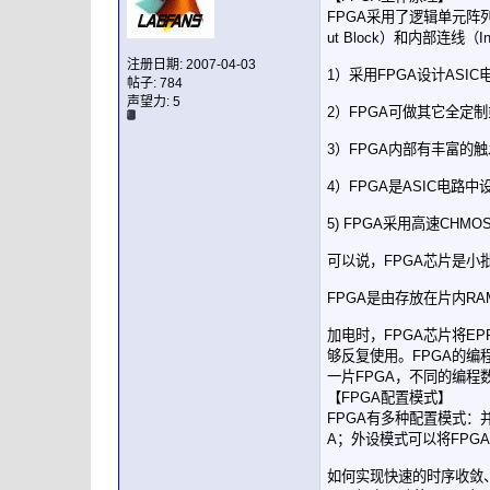
FPGA采用了逻辑单元阵列LCA
ut Block）和内部连线（
注册日期: 2007-04-03
1）采用FPGA设计AS
帖子: 784
声望力:
5
2）FPGA可做其它全定
3）FPGA内部有丰富的触
4）FPGA是ASIC电
5) FPGA采用高速CH
可以说，FPGA芯片是
FPGA是由存放在片内
加电时，FPGA芯片将E
够反复使用。FPGA的编
一片FPGA，不同的编程
【FPGA配置模式】
FPGA有多种配置模式：
A；外设模式可以将FPG
如何实现快速的时序收敛、