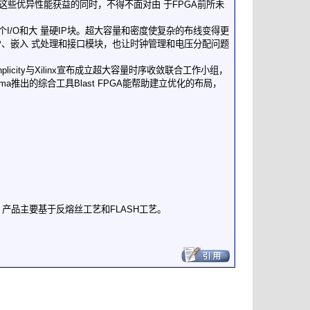
这些优异性能获益的同时，不得不面对由 于FPGA前所未
200个I/O和大 量硬IP块。超大容量和密度使复杂的布线变得更
P、嵌入 式处理和接口模块，也让时钟管理和电压分配问题
icity与Xilinx宣布成立超大容量时序收敛联合工作小组，
a推出的综合工具Blast FPGA能帮助建立优化的布局，
GA，产品主要基于反熔丝工艺和FLASH工艺。