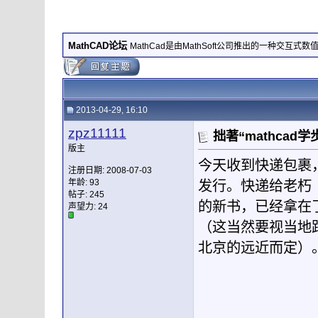
MathCAD论坛
MathCad是由MathSoft公司推出的一种交互式
2013-04-29, 16:10
zpz11111
拙著“mathcad
版主
今天收到快递包裹，
注册日期: 2008-07-03
年龄: 93
发行。快递给老朽
帖子: 245
的新书，已经拿在
声望力:
24
（这当然要视当地
北京的远近而定）