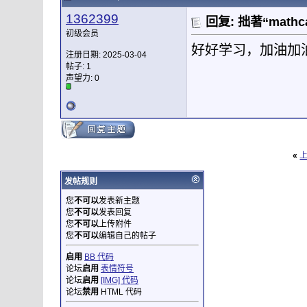
1362399
回复: 拙著“mat
初级会员
好好学习，加油加
注册日期: 2025-03-04
帖子: 1
声望力:
0
«
发帖规则
您
不可以
发表新主题
您
不可以
发表回复
您
不可以
上传附件
您
不可以
编辑自己的帖子
启用
BB 代码
论坛
启用
表情符号
论坛
启用
[IMG] 代码
论坛
禁用
HTML 代码