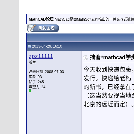
MathCAD论坛
MathCad是由MathSoft公司推出的一种交互式
2013-04-29, 16:10
zpz11111
拙著“mathcad
版主
今天收到快递包裹，
注册日期: 2008-07-03
年龄: 93
发行。快递给老朽
帖子: 245
的新书，已经拿在
声望力:
24
（这当然要视当地
北京的远近而定）