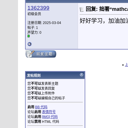
1362399
回复: 拙著“mat
初级会员
好好学习，加油加
注册日期: 2025-03-04
帖子: 1
声望力:
0
«
发帖规则
您
不可以
发表新主题
您
不可以
发表回复
您
不可以
上传附件
您
不可以
编辑自己的帖子
启用
BB 代码
论坛
启用
表情符号
论坛
启用
[IMG] 代码
论坛
禁用
HTML 代码