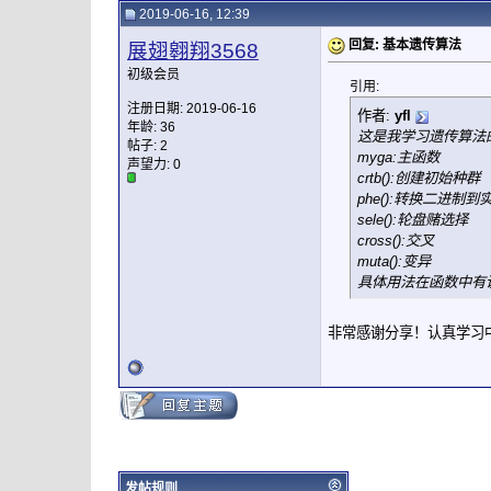
2019-06-16, 12:39
回复: 基本遗传算法
展翅翱翔3568
初级会员
引用:
注册日期: 2019-06-16
作者:
yfl
年龄: 36
这是我学习遗传算法
帖子: 2
myga:主函数
声望力:
0
crtb():创建初始种群
phe():转换二进制
sele():轮盘赌选择
cross():交叉
muta():变异
具体用法在函数中有
非常感谢分享！认真学习
发帖规则