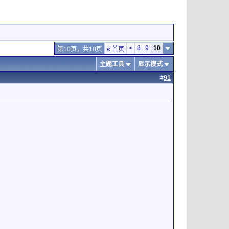
<
8
9
10
第10页，共10页
«
首页
主题工具
显示模式
#
91