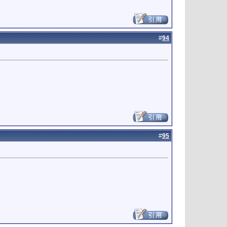
#
94
#
95