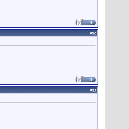
#
92
#
93