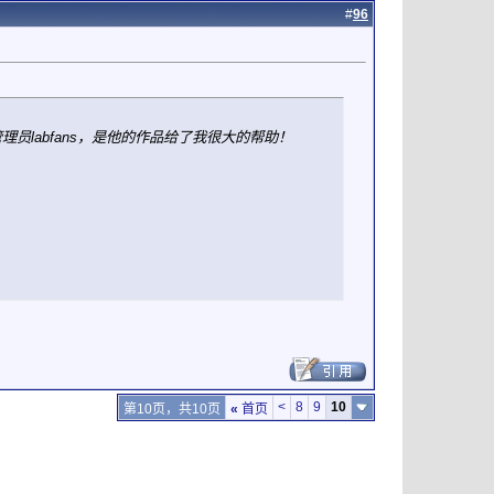
#
96
labfans，是他的作品给了我很大的帮助！
<
8
9
10
第10页，共10页
«
首页