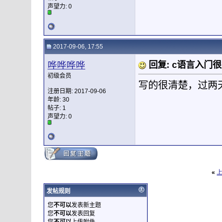
声望力:
0
2017-09-06, 17:55
哗哗哗哗
回复: c语言入门
初级会员
写的很清楚，过两
注册日期: 2017-09-06
年龄: 30
帖子: 1
声望力:
0
«
发帖规则
您
不可以
发表新主题
您
不可以
发表回复