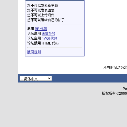
您
不可以
发表新主题
您
不可以
发表回复
您
不可以
上传附件
您
不可以
编辑自己的帖子
启用
BB 代码
论坛
启用
表情符号
论坛
启用
[IMG] 代码
论坛
禁用
HTML 代码
版面规则
所有时间均为
Po
版权所有 ©2000 - 2