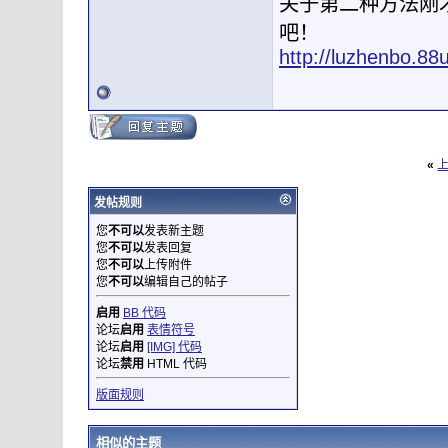
关于第二种方法刚
吧！
http://luzhenbo.8
«
发帖规则
您
不可以
发表新主题
您
不可以
发表回复
您
不可以
上传附件
您
不可以
编辑自己的帖子
启用
BB 代码
论坛
启用
表情符号
论坛
启用
[IMG] 代码
论坛
禁用
HTML 代码
版面规则
相似的主题