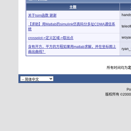
主题
hand
关于lsim函数 谢谢
【求助】用Matlab的simulink仿真码分多址CDMA通信系
teleof
统
woya
crossplot->定义区域->取出点
含有开方，平方的方程如果用matlab求解，并在坐标图上
ryan_f
画出曲线？
所有时间均为
Po
版权所有 ©2000 - 2