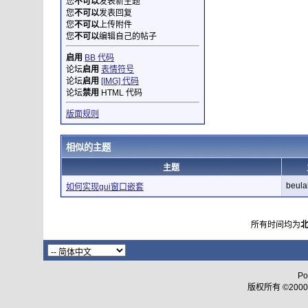
您
不可以
发表新主题
您
不可以
发表回复
您
不可以
上传附件
您
不可以
编辑自己的帖子
启用
BB 代码
论坛
启用
表情符号
论坛
启用
[IMG] 代码
论坛
禁用
HTML 代码
版面规则
相似的主题
主题
beula
如何实现gui窗口嵌套
所有时间均为
Po
版权所有 ©2000 - 2