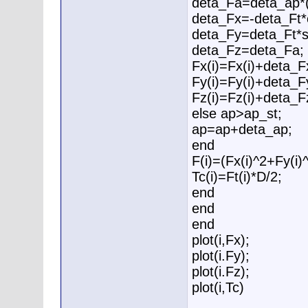
deta_Fa=deta_ap*(
deta_Fx=-deta_Ft*c
deta_Fy=deta_Ft*si
deta_Fz=deta_Fa;
Fx(i)=Fx(i)+deta_F
Fy(i)=Fy(i)+deta_F
Fz(i)=Fz(i)+deta_F
else ap>ap_st;
ap=ap+deta_ap;
end
F(i)=(Fx(i)^2+Fy(i)^
Tc(i)=Ft(i)*D/2;
end
end
end
plot(i,Fx);
plot(i.Fy);
plot(i.Fz);
plot(i,Tc)