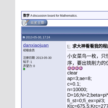
数学
A discussion board for Mathematics.
2013-05-30, 17:24
danxiaojuan
求大神看看我的程
初级会员
小女菜鸟一枚，只
注册日期: 2013-05-30
帖子: 1
序，要出铣削力的
声望力:
0
clear
ap=3;ae=8;
c=0.1;
n=10000;
D=16;N=2;beta=pi*
fi_st=0;fi_ex=pi/3;
Ktc=675.5;Krc=277