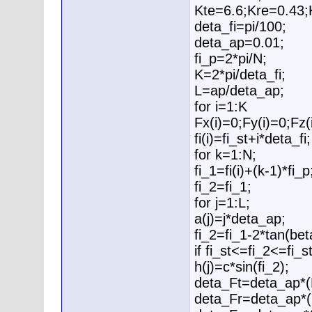
Kte=6.6;Kre=0.43;
deta_fi=pi/100;
deta_ap=0.01;
fi_p=2*pi/N;
K=2*pi/deta_fi;
L=ap/deta_ap;
for i=1:K
Fx(i)=0;Fy(i)=0;Fz(i
fi(i)=fi_st+i*deta_fi;
for k=1:N;
fi_1=fi(i)+(k-1)*fi_p
fi_2=fi_1;
for j=1:L;
a(j)=j*deta_ap;
fi_2=fi_1-2*tan(bet
if fi_st<=fi_2<=fi_st
h(j)=c*sin(fi_2);
deta_Ft=deta_ap*(K
deta_Fr=deta_ap*(