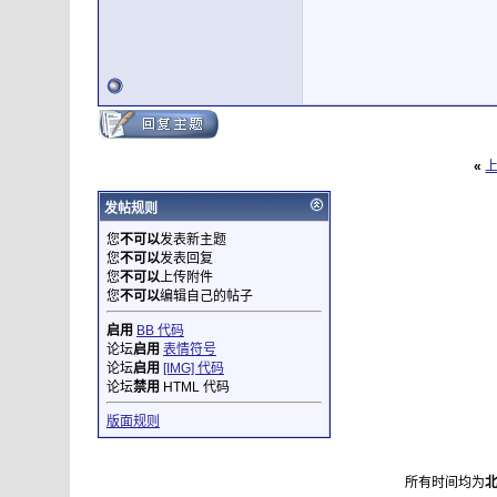
«
发帖规则
您
不可以
发表新主题
您
不可以
发表回复
您
不可以
上传附件
您
不可以
编辑自己的帖子
启用
BB 代码
论坛
启用
表情符号
论坛
启用
[IMG] 代码
论坛
禁用
HTML 代码
版面规则
所有时间均为