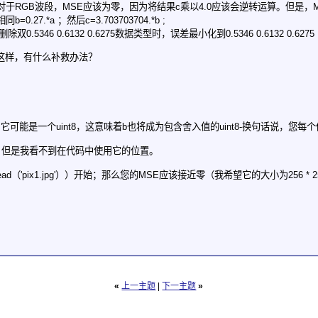
RGB波段，MSE应该为零，因为将结果c乘以4.0应该会逆转运算。但是，MSE得出的值为1
.27.*a ；然后c=3.703703704.*b ;
0.5346 0.6132 0.6275数据类型时，误差最小化到0.5346 0.6132 0.6275
这样，有什么补救办法？
它可能是一个uint8，这意味着b也将成为包含舍入值的uint8-换句话说，您
，但是我看不到在代码中使用它的位置。
mread（'pix1.jpg'））开始；那么您的MSE应该接近零（我希望它的大小为256 * 2
«
上一主题
|
下一主题
»