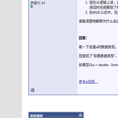
现在从逻辑上讲，对于
声望力:
67
测试时也观察到了相同b=0
在MSE公式中，在删除双
谁能清楚地解释为什么会
回答：
看一下变量a的数据类型。
您提到了“双重数据类型”
如果您以a = double（i
更多&回答...
发帖规则