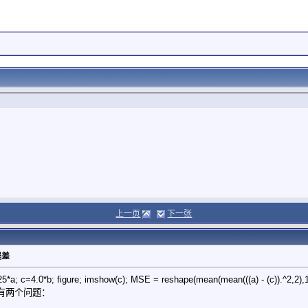
上一页
下一张
误差
b=0.25*a; c=4.0*b; figure; imshow(c); MSE = reshape(mean(mean(((a) 
是，有两个问题：