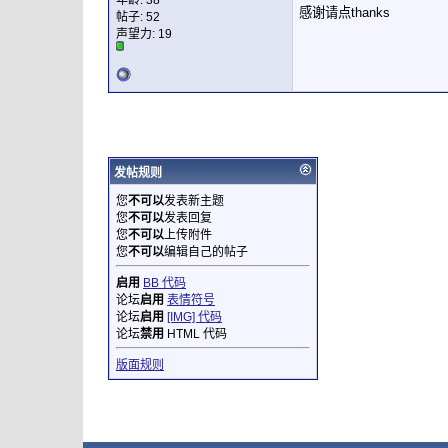
年龄: 38
感谢请点thanks
帖子: 52
声望力:
19
发帖规则
您
不可以
发表新主题
您
不可以
发表回复
您
不可以
上传附件
您
不可以
编辑自己的帖子
启用
BB 代码
论坛
启用
表情符号
论坛
启用
[IMG] 代码
论坛
禁用
HTML 代码
版面规则