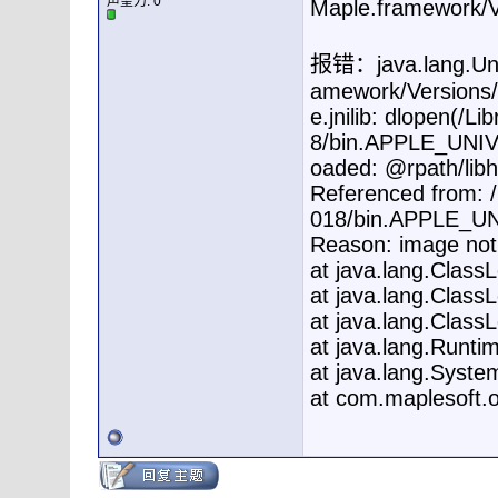
声望力:
0
Maple.framework
报错：java.lang.Unsa
amework/Versions
e.jnilib: dlopen(/
8/bin.APPLE_UNIVER
oaded: @rpath/libhf
Referenced from: 
018/bin.APPLE_UN
Reason: image not
at java.lang.Class
at java.lang.Class
at java.lang.Class
at java.lang.Runti
at java.lang.Syste
at com.maplesoft.