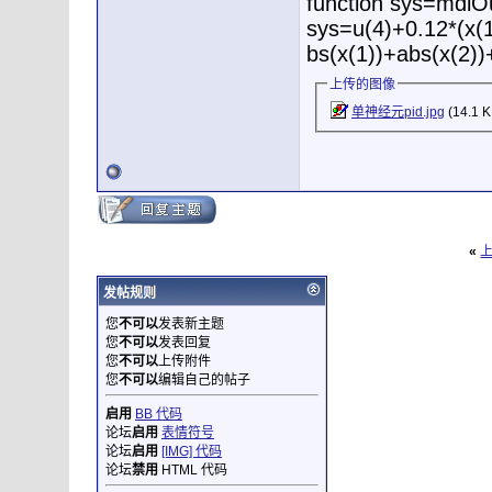
function sys=mdlOu
sys=u(4)+0.12*(x(1
bs(x(1))+abs(x(2))
上传的图像
单神经元pid.jpg
(14.1 
«
发帖规则
您
不可以
发表新主题
您
不可以
发表回复
您
不可以
上传附件
您
不可以
编辑自己的帖子
启用
BB 代码
论坛
启用
表情符号
论坛
启用
[IMG] 代码
论坛
禁用
HTML 代码