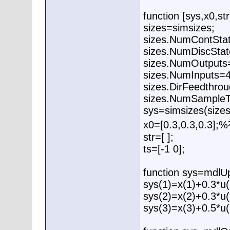
function [sys,x0,str
sizes=simsizes;
sizes.NumContSta
sizes.NumDiscStat
sizes.NumOutputs
sizes.NumInputs=4
sizes.DirFeedthro
sizes.NumSampleT
sys=simsizes(sizes
x0=[0.3,0.3,0.3
str=[ ];
ts=[-1 0];
function sys=mdlUp
sys(1)=x(1)+0.3*u(
sys(2)=x(2)+0.3*u(
sys(3)=x(3)+0.5*u(