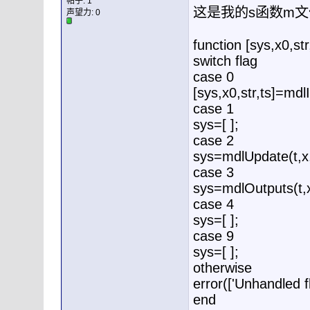
帖子: 1
这是我的s函数m文
声望力:
0
function [sys,x0,str
switch flag
case 0
[sys,x0,str,ts]=mdlI
case 1
sys=[ ];
case 2
sys=mdlUpdate(t,x,
case 3
sys=mdlOutputs(t,x
case 4
sys=[ ];
case 9
sys=[ ];
otherwise
error(['Unhandled f
end