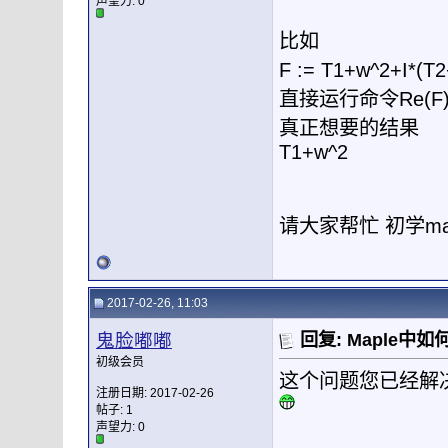
声望力:
0
比如
F := T1+w^2+I
直接运行命令Re(F) 
真正想要的结果
T1+w^2
请大家帮忙 初学ma
2017-02-26, 11:03
鬼脸嘟嘟
回复: Maple
初级会员
这个问题您已经解
注册日期: 2017-02-26
帖子: 1
声望力:
0