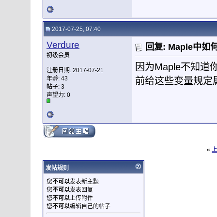
2017-07-25, 07:40
Verdure
回复: Maple
初级会员
因为Maple不知道
注册日期: 2017-07-21
年龄: 43
前给这些变量规定属性，比如
帖子: 3
声望力:
0
«
发帖规则
您
不可以
发表新主题
您
不可以
发表回复
您
不可以
上传附件
您
不可以
编辑自己的帖子