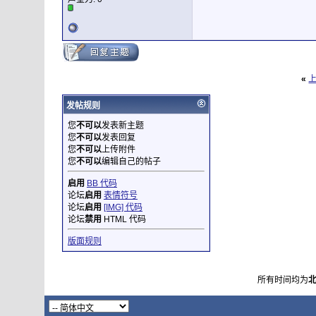
«
发帖规则
您
不可以
发表新主题
您
不可以
发表回复
您
不可以
上传附件
您
不可以
编辑自己的帖子
启用
BB 代码
论坛
启用
表情符号
论坛
启用
[IMG] 代码
论坛
禁用
HTML 代码
版面规则
所有时间均为