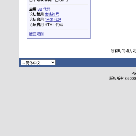
您
不可以
编辑自己的帖子
启用
BB 代码
论坛
禁用
表情符号
论坛
启用
[IMG] 代码
论坛
启用
HTML 代码
版面规则
所有时间均为
Po
版权所有 ©2000 - 2