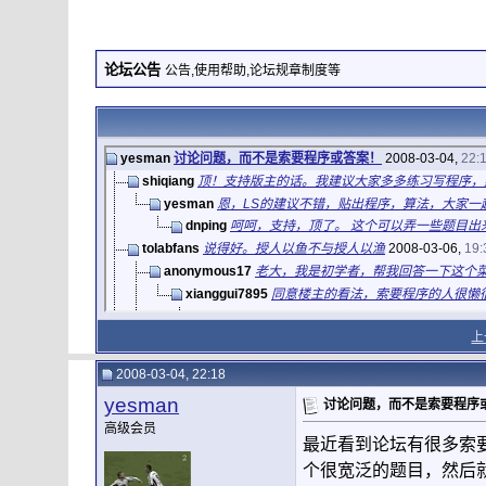
论坛公告
公告,使用帮助,论坛规章制度等
yesman
讨论问题，而不是索要程序或答案！
2008-03-04,
22:
shiqiang
顶！支持版主的话。我建议大家多多练习写程序，然
yesman
恩，LS的建议不错，贴出程序，算法，大家一
dnping
呵呵，支持，顶了。 这个可以弄一些题目出来
tolabfans
说得好。授人以鱼不与授人以渔
2008-03-06,
19:
anonymous17
老大，我是初学者，帮我回答一下这个菜鸟
xianggui7895
同意楼主的看法，索要程序的人很懒很笨 
ifuwahueiwejirhe
我是个Matlab的初学者，现在
上
ifuwahueiwejirhe
求助高手
2008-03-14,
11:22
当前深度下的更多回复...
2008-03-04, 22:18
hhy_top
回复: 求助高手
2008-11-12,
17:13
yesman
讨论问题，而不是索要程序
lwym126
非常同意。不然永远也不会
2008-06-03,
17:4
高级会员
danlei0120
说的有道理，大家可以问问题，也可以把自己觉得
最近看到论坛有很多索
风沙星辰
新人来这 希望能得到大家的指点 哈
2008-03-27,
1
个很宽泛的题目，然后
xuefeng_007china
支持,授人以渔嘛!
2008-04-08,
10:33