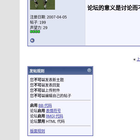
keke5h2000
ding! your idea is great
2008-04-08,
15:42
论坛的意义是讨论而
zwghsw
强烈支持楼主的建议
2008-04-09,
17:26
Suohaicheng333
工作太忙,没时间来.请原谅!! 楼主可以出些
注册日期: 2007-04-05
帖子: 199
zhangyongnan
同意同意！
2008-04-20,
22:21
声望力:
29
puccazzy
:redface:
2008-05-13,
09:49
puccazzy
:smile:
2008-05-13,
09:49
qugang361
我是一个MATLAB初学者，也是比较同意楼主的说
sean
回复: 讨论问题，而不是索要程序或答案！请直接索要程
sjtukng
回复: 讨论问题，而不是索要程序或答案！请直接索要
«
听风
回复: 讨论问题，而不是索要程序或答案！请直接索要程序
xxhs
回复: 讨论问题，而不是索要程序或答案！请直接索要程
发帖规则
yesman
回复: 讨论问题，而不是索要程序或答案！请直接
您
不可以
发表新主题
trisol
回复: 讨论问题，而不是索要程序或答案！请直接索要程
您
不可以
发表回复
trisol
回复: 讨论问题，而不是索要程序或答案！请直接索要程
您
不可以
上传附件
wind_1130
回复: 讨论问题，而不是索要程序或答案！请直接
您
不可以
编辑自己的帖子
启用
BB 代码
论坛
启用
表情符号
论坛
启用
[IMG] 代码
论坛
禁用
HTML 代码
版面规则