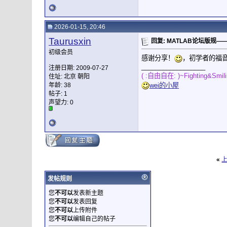
2026-01-15, 20:46
Taurusxin
回复: MATLAB论坛版规
初级会员
感谢分享！
，初学者的福
__________________
注册日期: 2009-07-27
( :自由自在: )~Fighting&Smil
住址: 北京 朝阳
wei的小屋
年龄: 38
帖子: 1
声望力:
0
«
发帖规则
您
不可以
发表新主题
您
不可以
发表回复
您
不可以
上传附件
您
不可以
编辑自己的帖子