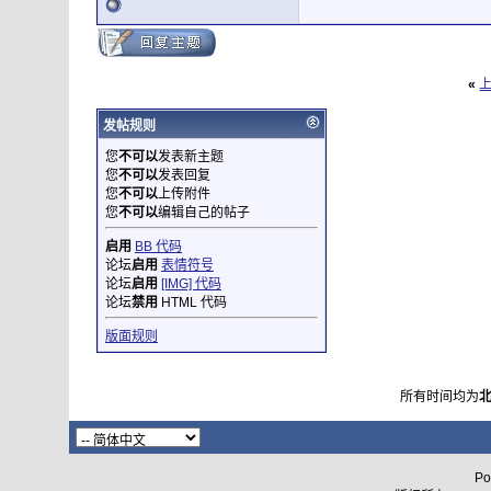
«
发帖规则
您
不可以
发表新主题
您
不可以
发表回复
您
不可以
上传附件
您
不可以
编辑自己的帖子
启用
BB 代码
论坛
启用
表情符号
论坛
启用
[IMG] 代码
论坛
禁用
HTML 代码
版面规则
所有时间均为
Po