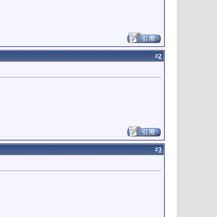
#
2
#
3