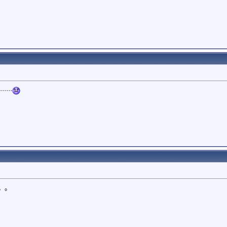
···
。。