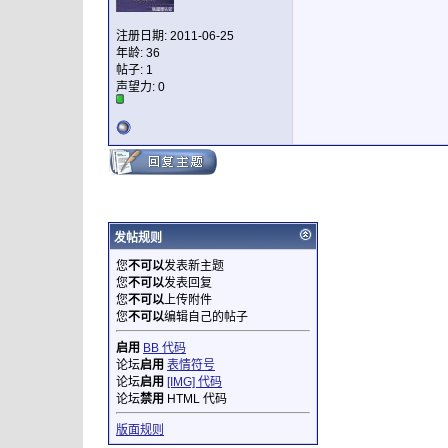
注册日期: 2011-06-25
年龄: 36
帖子: 1
声望力:
0
发帖规则
您
不可以
发表新主题
您
不可以
发表回复
您
不可以
上传附件
您
不可以
编辑自己的帖子
启用
BB 代码
论坛
启用
表情符号
论坛
启用
[IMG] 代码
论坛
禁用
HTML 代码
版面规则