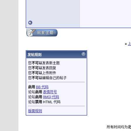
«
发帖规则
您
不可以
发表新主题
您
不可以
发表回复
您
不可以
上传附件
您
不可以
编辑自己的帖子
启用
BB 代码
论坛
启用
表情符号
论坛
启用
[IMG] 代码
论坛
禁用
HTML 代码
版面规则
所有时间均为