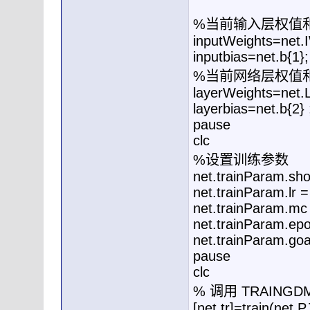
%当前输入层权值
inputWeights=net.I
inputbias=net.b{1};
%当前网络层权值
layerWeights=net.
layerbias=net.b{2} 
pause
clc
%设置训练参数
net.trainParam.sh
net.trainParam.lr =
net.trainParam.mc 
net.trainParam.ep
net.trainParam.goa
pause
clc
% 调用 TRAING
[net,tr]=train(net,P,