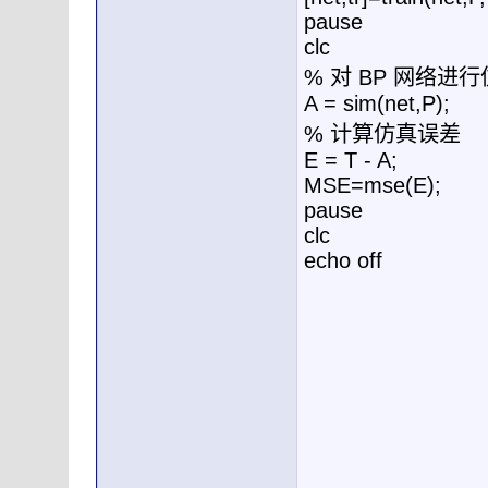
pause
clc
% 对 BP 网络进
A = sim(net,P);
% 计算仿真误差
E = T - A;
MSE=mse(E);
pause
clc
echo off