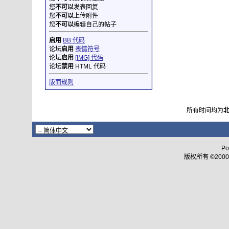
您
不可以
发表回复
您
不可以
上传附件
您
不可以
编辑自己的帖子
启用
BB 代码
论坛
启用
表情符号
论坛
启用
[IMG] 代码
论坛
禁用
HTML 代码
版面规则
所有时间均为
Po
版权所有 ©2000 - 2