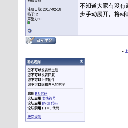
初级会员
不知道大家有没有
注册日期: 2017-02-18
步手动展开，将a和
帖子: 2
声望力:
0
«
发帖规则
您
不可以
发表新主题
您
不可以
发表回复
您
不可以
上传附件
您
不可以
编辑自己的帖子
启用
BB 代码
论坛
启用
表情符号
论坛
启用
[IMG] 代码
论坛
禁用
HTML 代码
版面规则