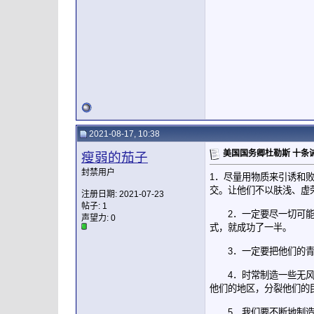
2021-08-17, 10:38
美国国务卿杜勒斯 十条
瘦弱的茄子
封禁用户
1．尽量用物质来引诱和
交。让他们不以肤浅、虚
注册日期: 2021-07-23
帖子: 1
2．一定要尽一切可能，
声望力:
0
式，就成功了一半。
3．一定要把他们的青年
4．时常制造一些无风三
他们的地区，分裂他们的
5．我们要不断地制造“