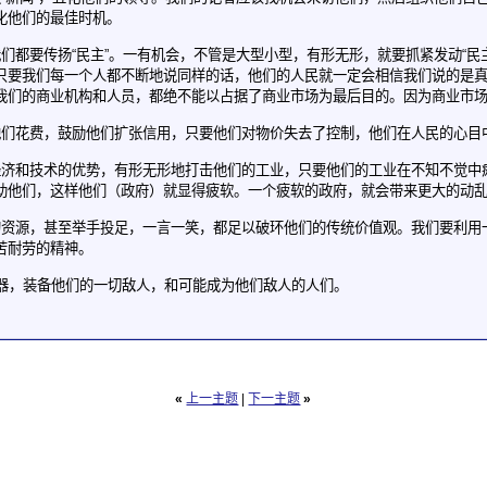
丑化他们的最佳时机。
都要传扬“民主”。一有机会，不管是大型小型，有形无形，就要抓紧发动“民
只要我们每一个人都不断地说同样的话，他们的人民就一定会相信我们说的是
我们的商业机构和人员，都绝不能以占据了商业市场为最后目的。因为商业市
们花费，鼓励他们扩张信用，只要他们对物价失去了控制，他们在人民的心
和技术的优势，有形无形地打击他们的工业，只要他们的工业在不知不觉中
助他们，这样他们（政府）就显得疲软。一个疲软的政府，就会带来更大的动
源，甚至举手投足，一言一笑，都足以破环他们的传统价值观。我们要利用
苦耐劳的精神。
，装备他们的一切敌人，和可能成为他们敌人的人们。
«
上一主题
|
下一主题
»