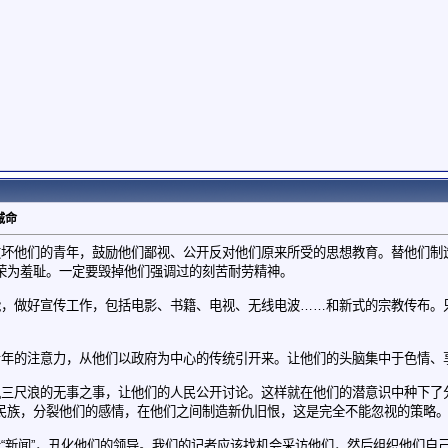
诫命
败坏他们的青年，鼓励他们鄙视、公开反对他们原来所受的思想教育。替他们制
荣为羞耻。一定要毁掉他们强调过的刻苦耐劳精神。
做好宣传工作，包括电影、书籍、电视、无线电波……和新式的宗教传布。
的注意力，从他们以政府为中心的传统引开来。让他们的头脑集中于色情、
尺浪的无事之事，让他们的人民公开讨论。这样就在他们的潜意识中种下了
民族，分裂他们的感情，在他们之间制造新仇旧恨，这是完全不能忽视的策略
新闻”，丑化他们的领导。我们的记者应该找机会采访他们，然后组织他们自