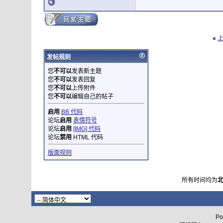
«
发帖规则
您
不可以
发表新主题
您
不可以
发表回复
您
不可以
上传附件
您
不可以
编辑自己的帖子
启用
BB 代码
论坛
启用
表情符号
论坛
启用
[IMG] 代码
论坛
禁用
HTML 代码
版面规则
所有时间均为
Po