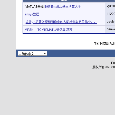
xyz2
[MATLAB基础]
[资料]matlab基本函数大全
ji122
ansys教程
pauly
[求助]小弟要做视频图像中的人面检测与定位作业。。
caow
MPSK----TCM的MATLAB仿真 求救
所有时间均为
Po
版权所有 ©2000 - 2