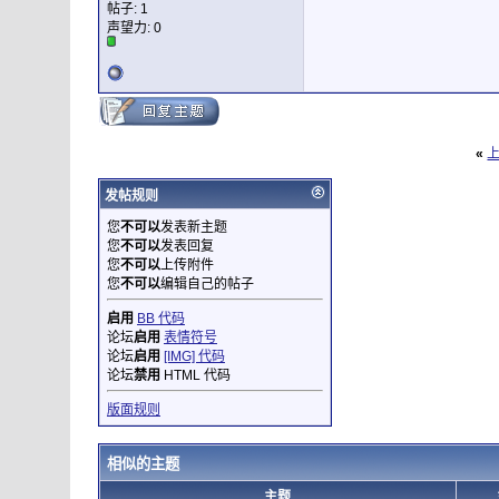
帖子: 1
声望力:
0
«
发帖规则
您
不可以
发表新主题
您
不可以
发表回复
您
不可以
上传附件
您
不可以
编辑自己的帖子
启用
BB 代码
论坛
启用
表情符号
论坛
启用
[IMG] 代码
论坛
禁用
HTML 代码
版面规则
相似的主题
主题