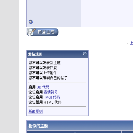
«
发帖规则
您
不可以
发表新主题
您
不可以
发表回复
您
不可以
上传附件
您
不可以
编辑自己的帖子
启用
BB 代码
论坛
启用
表情符号
论坛
启用
[IMG] 代码
论坛
禁用
HTML 代码
版面规则
相似的主题