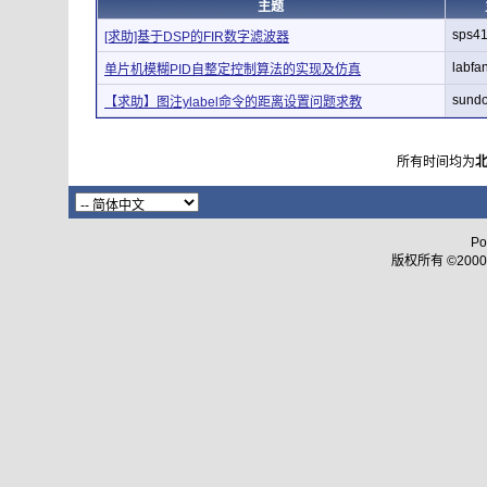
主题
sps4
[求助]基于DSP的FIR数字滤波器
labfa
单片机模糊PID自整定控制算法的实现及仿真
sund
【求助】图注ylabel命令的距离设置问题求教
所有时间均为
Po
版权所有 ©2000 - 2