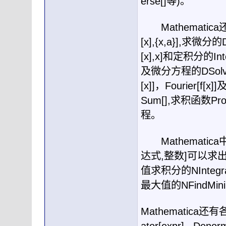
erse[]
等
)
。
Mathematica
[x],{x,a}],
求微分的
D
[x],x]
和定积分的
Int
及微分方程的
DSolv
[x]]
，
Fourier[f[x]]
Sum[],
求积函数
Pro
程。
Mathematica
达式
,
整数
]
可以求
值求积分的
NIntegra
最大值的
NFindMin
Mathematica
还有