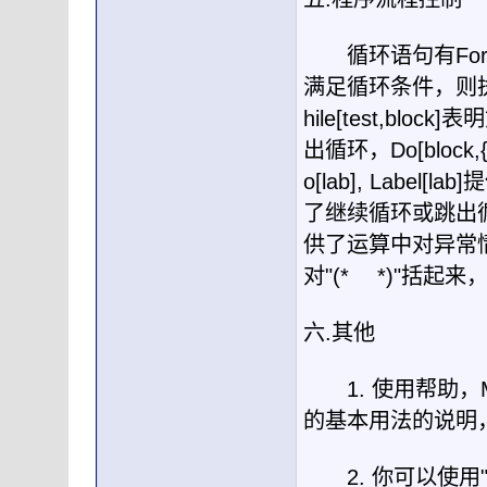
循环语句有
For
满足循环条件，则
hile[test,block]
表明
出循环，
Do[block,{
o[lab], Label[lab]
提
了继续循环或跳出
供了运算中对异常
对
"(*
*)"
括起来
六
.
其他
1.
使用帮助，
的基本用法的说明
2.
你可以使用