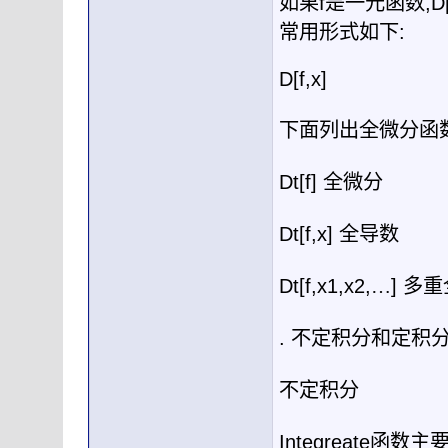
如果
f
是一元函数
,D
常用形式如下
:
D[f,x]
下面列出全微分函
Dt[f]
全微分
Dt[f,x]
全导数
Dt[f,x1,x2,
…
]
多重
.
不定积分和定积
不定积分
Integreate
函数主