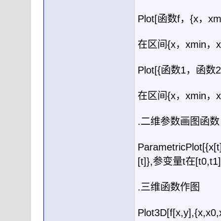
Plot[
函数
f
，
{x
，
xm
在区间
{x
，
xmin
，
Plot[{
函数
1
，函数
2
在区间
{x
，
xmin
，
.
二维参数画图函数
ParametricPlot[{x[t],
[t]},
参变量
t
在
[t0,t1]
.
三维函数作图
Plot3D[f[x,y],{x,x0,