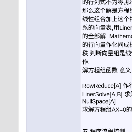
的行列式不为零
,
那
那么这个解是方程
线性组合加上这个
系的向量表
,
用
Line
的全部解
. Mathema
的行向量作化间成
秩
,
判断向量组是线
作
.
解方程组函数
意义
RowReduce[A]
作
LinerSolve[A,B]
求
NullSpace[A]
求解方程组
AX=0
的
五
.
程序流程控制