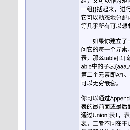
组，又可以作为矩
一组
{}
括起来，进
它可以动态地分配
等几乎所有可以想
如果你建立了一
问它的每一个元素
表，那么
table[[1]]
able
中的子表
{aaa,
第二个元素即
A*I
。
可以无穷嵌套。
你可以通过
Append
表的最前面或最后
通过
Union[
表
1
，表
表，二者不同在于