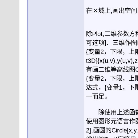
在区域上
,
画出空间
除
Plot,
二维参数方
可选项
]
、三维作图
{
变量
2
，下限，上
t3D[{x(u,v),y(u,v),z
有画二维等高线图
{
变量
2
，下限，上
达式，
{
变量
1
，下
一而足。
除使用上述函数
使用图形元语言作
2],
画圆的
Circle[x,y,