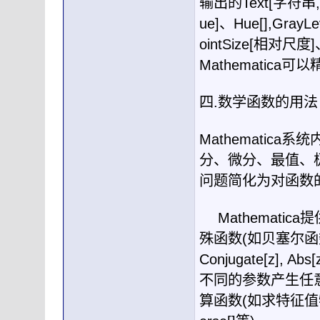
输出的
Text[
字符串
,
ue]
、
Hue[],GrayLe
ointSize[
相对尺度
]
Mathematica
可以
四
.
数学函数的用法
Mathematica
系统
分、微分、最值、
问题简化为对函数
Mathematica
提
殊函数
(
如贝塞尔函
Conjugate[z], Abs[z
不同的参数产生任
算函数
(
如求特征值