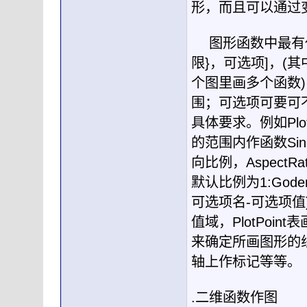
形，而且可以通过
图形函数中最有
限
}
，可选项
]
，
(
其
个图里画多个函数
)
围；可选项可要可
具体要求。例如
Plo
的范围内作函数
Sin
向比例，
AspectRat
默认比例为
1:Gode
可选项名
-
可选项值
值域，
PlotPoint
表
来确定所画图形的
轴上作标记等等。
.
二维函数作图