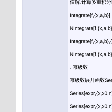
值解
.
计算多重积分
Integrate[f,{x,a,b}]
NIntegrate[f,{x,a,b
Integrate[f,{x,a,b},
NIntegrate[f,{x,a,b}
.
幂级数
幂级数展开函数
Ser
Series[expr,{x,x0,n
Series[expr,{x,x0,n