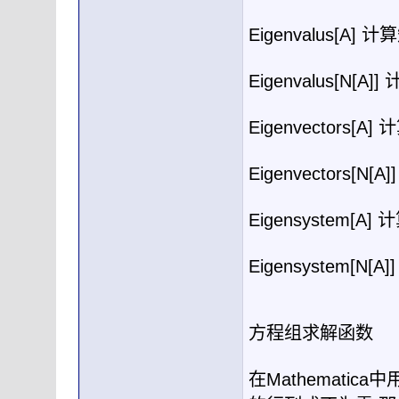
Eigenvalus[A]
计算
Eigenvalus[N[A]]
Eigenvectors[A]
计
Eigenvectors[N[A]
Eigensystem[A]
计
Eigensystem[N[A]
方程组求解函数
在
Mathematica
中