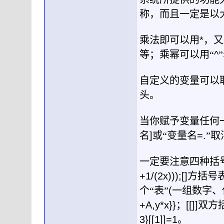
称，而且一定是以
乘法即可以用
*
，又
等；乘幂可以用“
^
自定义的变量可以
头。
当你赋予变量任何
名
]
或“变量名
=.
”
一定要注意四种括
+1/(2x)));[]
方括号
个“表”
(
一组数字、
+A,y*x}}
；
[[]]
双方
3}[[1]]=1
。