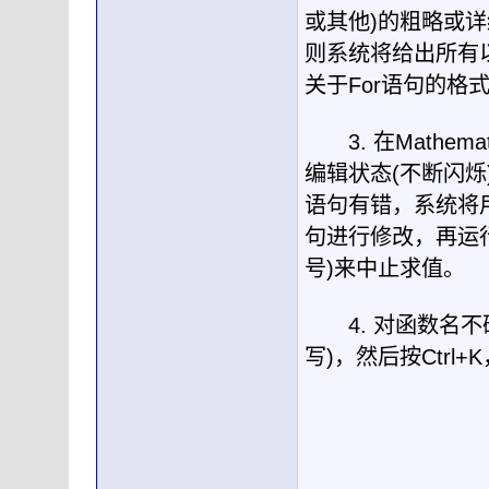
或其他
)
的粗略或详
则系统将给出所有
关于
For
语句的格
3.
在
Mathemat
编辑状态
(
不断闪烁
语句有错，系统将
句进行修改，再运
号
)
来中止求值。
4.
对函数名不
写
)
，然后按
Ctrl+K