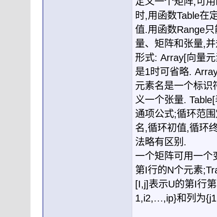
定义一个矩阵
,
可用
时
,
用函数
Table
在
值
.
用函数
Range
只
量、矩阵和张量
,
并
形式
: Array[
向量元
是
1
时可省略
. Array
元素名是一个标识
义一个张量
. Table[
通项公式
;
循环范围
名
,
循环初值
,
循环
法略有区别
.
一个矩阵可用一个
第
I
行的
N
个元素
;Tr
[I,j]
表示
U
的第
I
行第
1,i2,
…
,ip}
和列为
{j1