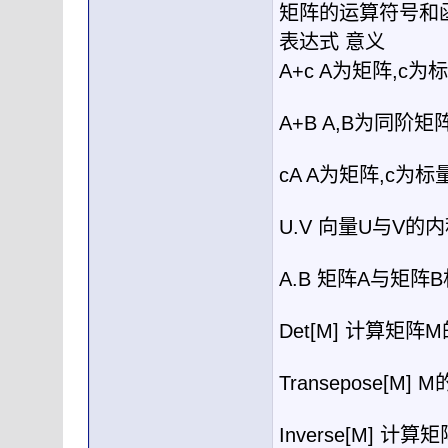
矩阵的运算符号和
表达式
意义
A+c A
为矩阵
,c
为标
A+B A,B
为同阶矩
cA A
为矩阵
,c
为标
U.V
向量
U
与
V
的内
A.B
矩阵
A
与矩阵
B
Det[M]
计算矩阵
M
Transepose[M] M
Inverse[M]
计算矩