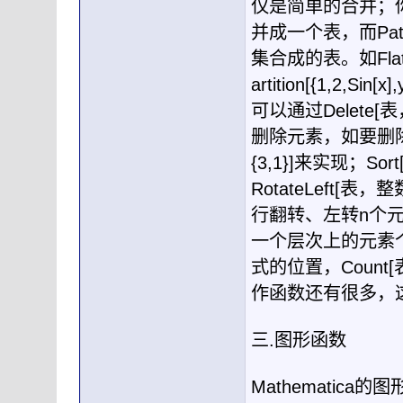
仅是简单的合并；
并成一个表，而
Pat
集合成的表。如
Fla
artition[{1,2,Sin[x],
可以通过
Delete[
表
删除元素，如要删
{3,1}]
来实现；
Sort
RotateLeft[
表，整
行翻转、左转
n
个
一个层次上的元素
式的位置，
Count[
作函数还有很多，
三
.
图形函数
Mathematica
的图