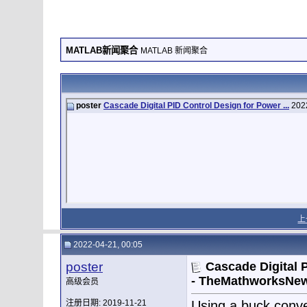
MATLAB新闻聚合
MATLAB 新闻聚合
poster
Cascade Digital PID Control Design for Power ...
202
上
2022-04-21, 00:05
poster
Cascade Digital 
- TheMathworksNew
高级会员
注册日期: 2019-11-21
Using a buck conve