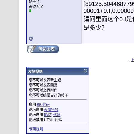
帖子: 1
[89125.504468779
声望力:
0
00001+0.I,0.0000
请问里面这个0.I
是多少？
«
发帖规则
您
不可以
发表新主题
您
不可以
发表回复
您
不可以
上传附件
您
不可以
编辑自己的帖子
启用
BB 代码
论坛
启用
表情符号
论坛
启用
[IMG] 代码
论坛
禁用
HTML 代码
版面规则