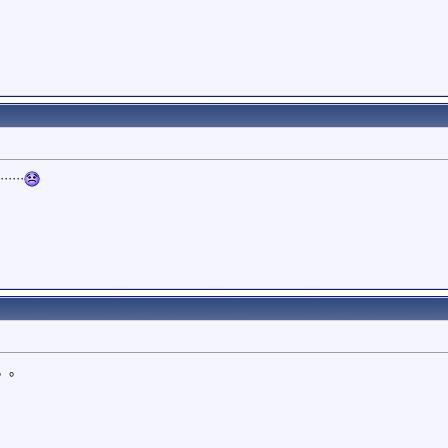
···
。。