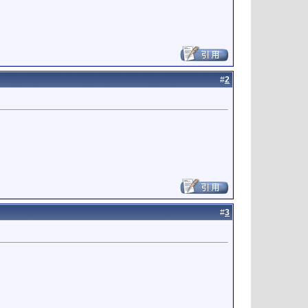
#
2
#
3