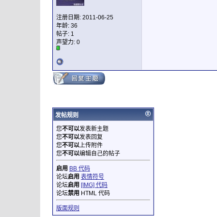
注册日期: 2011-06-25
年龄: 36
帖子: 1
声望力:
0
发帖规则
您
不可以
发表新主题
您
不可以
发表回复
您
不可以
上传附件
您
不可以
编辑自己的帖子
启用
BB 代码
论坛
启用
表情符号
论坛
启用
[IMG] 代码
论坛
禁用
HTML 代码
版面规则