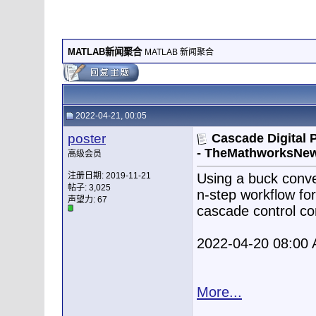
MATLAB新闻聚合
MATLAB 新闻聚合
2022-04-21, 00:05
poster
Cascade Digital 
- TheMathworksNew
高级会员
注册日期: 2019-11-21
Using a buck conve
帖子: 3,025
n-step workflow for
声望力:
67
cascade control con
2022-04-20 08:00
More...