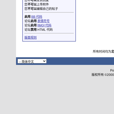
您
不可以
发表回复
您
不可以
上传附件
您
不可以
编辑自己的帖子
启用
BB 代码
论坛
启用
表情符号
论坛
启用
[IMG] 代码
论坛
禁用
HTML 代码
版面规则
所有时间均为
Po
版权所有 ©2000 - 2