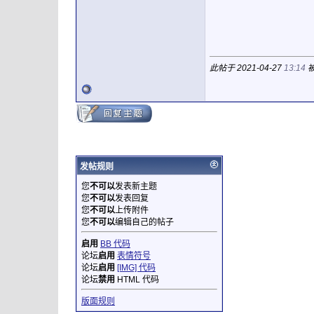
此帖于 2021-04-27
13:14
被
发帖规则
您
不可以
发表新主题
您
不可以
发表回复
您
不可以
上传附件
您
不可以
编辑自己的帖子
启用
BB 代码
论坛
启用
表情符号
论坛
启用
[IMG] 代码
论坛
禁用
HTML 代码
版面规则