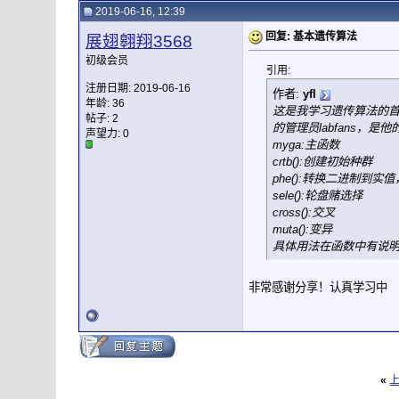
2019-06-16, 12:39
回复: 基本遗传算法
展翅翱翔3568
初级会员
引用:
注册日期: 2019-06-16
作者:
yfl
年龄: 36
这是我学习遗传算法的
帖子: 2
的管理员labfans，
声望力:
0
myga:主函数
crtb():创建初始种群
phe():转换二进制到实
sele():轮盘赌选择
cross():交叉
muta():变异
具体用法在函数中有说
非常感谢分享！认真学习中
«