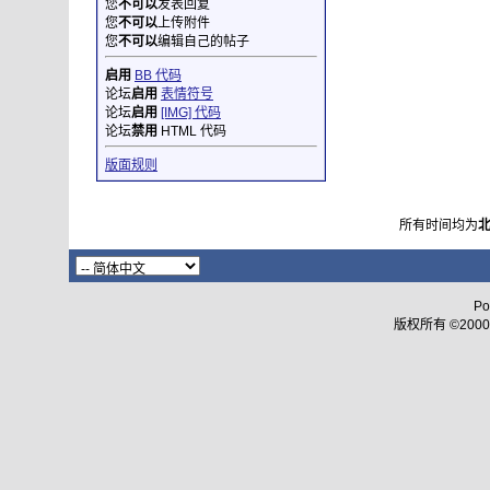
您
不可以
发表回复
您
不可以
上传附件
您
不可以
编辑自己的帖子
启用
BB 代码
论坛
启用
表情符号
论坛
启用
[IMG] 代码
论坛
禁用
HTML 代码
版面规则
所有时间均为
Po
版权所有 ©2000 - 2