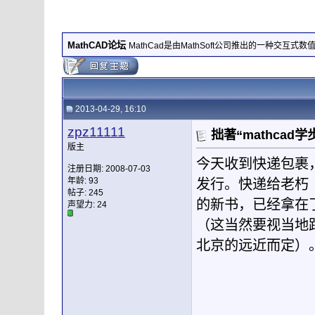
MathCAD论坛
MathCad是由MathSoft公司推出的一种交互式
2013-04-29, 16:10
zpz11111
拙著“mathcad
版主
今天收到快递包裹，
注册日期: 2008-07-03
年龄: 93
发行。快递给老朽
帖子: 245
的新书，已经拿在
声望力:
24
（这当然要视当地
北京的远近而定）