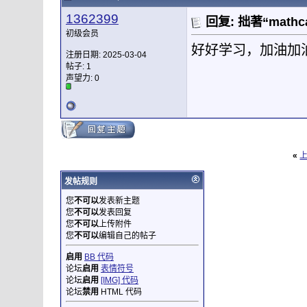
1362399
回复: 拙著“mat
初级会员
好好学习，加油加
注册日期: 2025-03-04
帖子: 1
声望力:
0
«
发帖规则
您
不可以
发表新主题
您
不可以
发表回复
您
不可以
上传附件
您
不可以
编辑自己的帖子
启用
BB 代码
论坛
启用
表情符号
论坛
启用
[IMG] 代码
论坛
禁用
HTML 代码