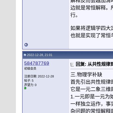
解释反而会越加清
边就是常恒解释。
行。
如果将逻辑学四大
也就是实现了常恒
2022-12-28, 21:01
584787769
回复: 从共性规
初级会员
三.物理学补缺
注册日期: 2022-12-28
帖子: 5
首先引出共性规律
声望力:
0
它是一元二象三维
1.一元即是一元
一样独立运作，事
杂问题的常恒解释